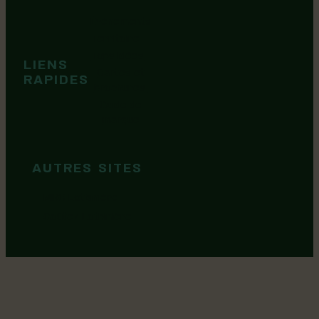
cookies
Événements
Territoire
Tops idées
LIENS
Cartes et
RAPIDES
brochures
Guide de
marque
AUTRES SITES
MRC Lotbinière
Goûtez Lotbinière