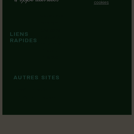
Politique de gestion des
cookies
Événements
Territoire
Tops idées
LIENS
Cartes et
RAPIDES
brochures
Guide de
marque
AUTRES SITES
MRC Lotbinière
Goûtez Lotbinière