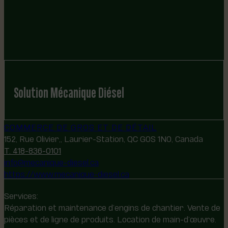
Solution Mécanique Diésel
COMMERCE DE GROS ET DE DÉTAIL
152, Rue Olivier,, Laurier-Station, QC G0S 1N0, Canada
T. 418-836-0101
info@mecanique-diesel.ca
https://www.mecanique-diesel.ca
Services:
Réparation et maintenance d’engins de chantier. Vente de
pièces et de ligne de produits. Location de main-d’œuvre.