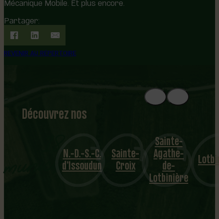
Mécanique Mobile. Et plus encore.
Partager:
REVENIR AU RÉPERTOIRE
Découvrez nos
1
8
mu
Sainte-
N.-D.-S.-C.
Sainte-
Agathe-
nicipalités
Lotbinière
Lecle
d’Issoudun
Croix
de-
Lotbinière
…