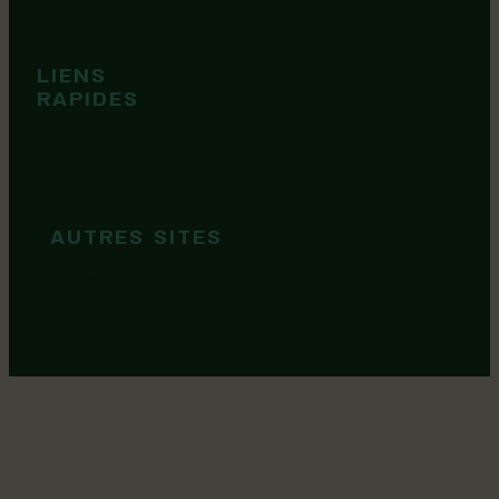
Événements
Territoire
Tops idées
LIENS
Cartes et
RAPIDES
brochures
Guide de
marque
AUTRES SITES
MRC Lotbinière
Goûtez Lotbinière