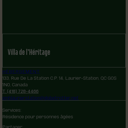
Villa de l’Héritage
HÉBERGEMENT
133, Rue De La Station C.P. 14, Laurier-Station, QC G0S
1N0, Canada
T. (418) 728-4466
omhlaurierstation@globetrotter.net
Services:
Résidence pour personnes âgées
Partager: