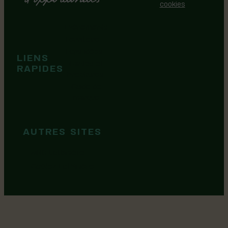
cookies
Événements
Territoire
Tops idées
LIENS
Cartes et
RAPIDES
brochures
Guide de
marque
AUTRES SITES
MRC Lotbinière
Goûtez Lotbinière