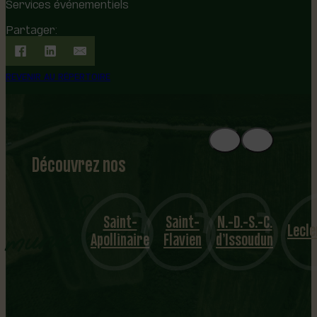
Services événementiels
Partager:
REVENIR AU RÉPERTOIRE
Découvrez nos
1
8
mu
Saint-
Saint-
N.-D.-S.-C.
nicipalités
Leclercville
Apollinaire
Flavien
d’Issoudun