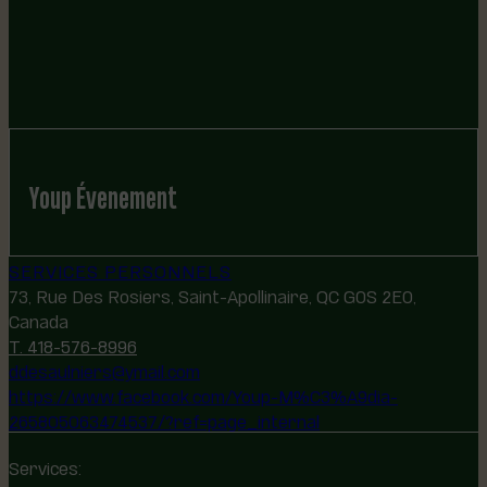
Youp Évenement
SERVICES PERSONNELS
73, Rue Des Rosiers, Saint-Apollinaire, QC G0S 2E0,
Canada
T. 418-576-8996
ddesaulniers@ymail.com
https://www.facebook.com/Youp-M%C3%A9dia-
265805063474537/?ref=page_internal
Services: